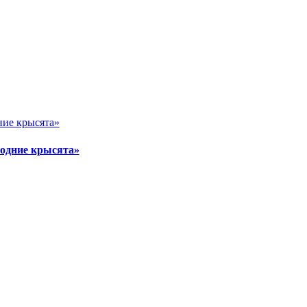
ние крысята»
годние крысята»