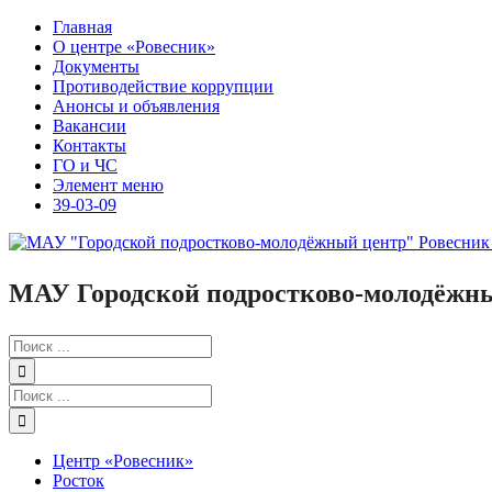
Skip
Главная
to
О центре «Ровесник»
content
Документы
Противодействие коррупции
Анонсы и объявления
Вакансии
Контакты
ГО и ЧС
Элемент меню
39-03-09
МАУ Городской подростково-молодёжны
Результат
поиска:
Результат
поиска:
Центр «Ровесник»
Росток