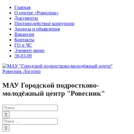
Skip
Главная
to
О центре «Ровесник»
content
Документы
Противодействие коррупции
Анонсы и объявления
Вакансии
Контакты
ГО и ЧС
Элемент меню
39-03-09
МАУ Городской подростково-
молодёжный центр "Ровесник"
Результат
поиска:
Результат
поиска: